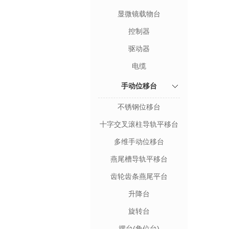
显微镜载物台
控制器
驱动器
电缆
手动位移台
不锈钢位移台
十字交叉滚柱导轨平移台
多维手动位移台
燕尾槽导轨平移台
齿轮齿条燕尾平台
升降台
旋转台
摆台(角位台)