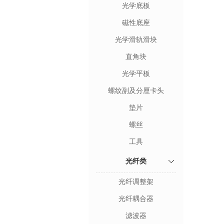
光学底板
磁性底座
光学滑轨滑块
直角块
光学平板
螺纹副及分厘卡头
垫片
螺丝
工具
光纤类
光纤调整架
光纤耦合器
滤波器