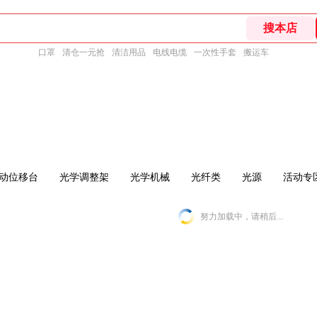
口罩
清仓一元抢
清洁用品
电线电缆
一次性手套
搬运车
动位移台
光学调整架
光学机械
光纤类
光源
活动专
努力加载中，请稍后...